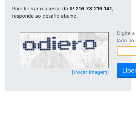
Para liberar o acesso
do IP
216.73.216.141
,
responda ao desafio abaixo.
Digite 
lado no
[trocar imagem]