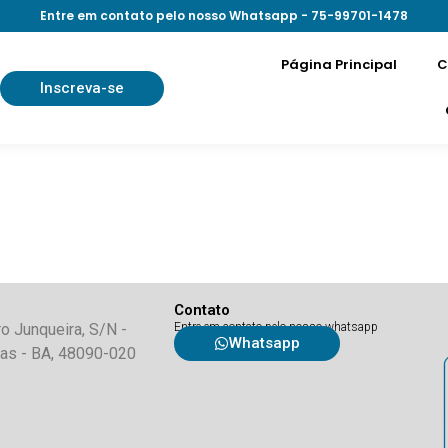
Entre em contato pelo nosso Whatsapp - 75-99701-1478
Página Principal
C
ágina Principal
Cursos
Institucional
C
Inscreva-se
Contato
ro Junqueira, S/N -
Entre em contato pelo nosso whatsapp
Whatsapp
has - BA, 48090-020