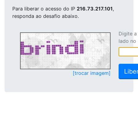
Para liberar o acesso
do IP
216.73.217.101
,
responda ao desafio abaixo.
Digite 
lado no
[trocar imagem]