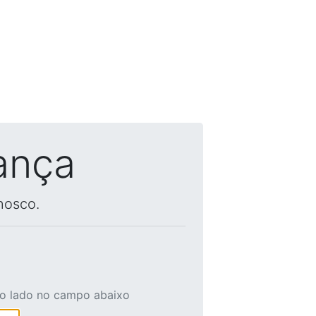
ança
nosco.
ao lado no campo abaixo