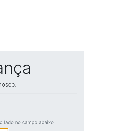
ança
nosco.
ao lado no campo abaixo